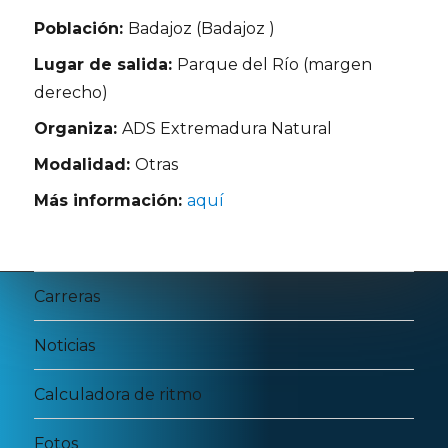
Población:
Badajoz (Badajoz )
Lugar de salida:
Parque del Río (margen
derecho)
Organiza:
ADS Extremadura Natural
Modalidad:
Otras
Más información:
aquí
Carreras
Noticias
Calculadora de ritmo
Fotos