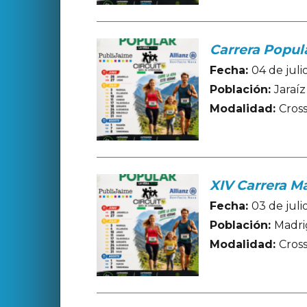
Carrera Popula
Fecha:
04 de jul
Población:
Jaraíz
Modalidad:
Cros
XIV Carrera Ma
Fecha:
03 de jul
Población:
Madrig
Modalidad:
Cros