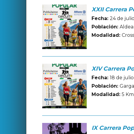
XXII Carrera 
Fecha:
24 de jul
Población:
Aldea
Modalidad:
Cros
XIV Carrera Po
Fecha:
18 de juli
Población:
Gargan
Modalidad:
5 Km
IX Carrera Pop