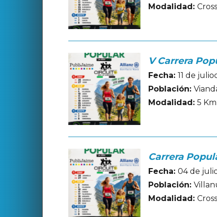
Modalidad:
Cros
V Carrera Popu
Fecha:
11 de juli
Población:
Vianda
Modalidad:
5 Km
Carrera Popula
Fecha:
04 de jul
Población:
Villan
Modalidad:
Cros