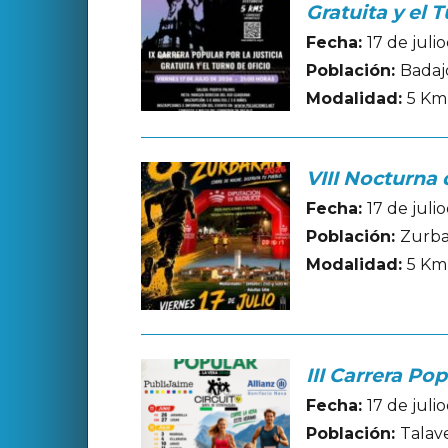
Gratuita y el 
Fecha:
17 de juli
Población:
Badaj
Modalidad:
5 Km
VIII Nocturna
Fecha:
17 de juli
Población:
Zurba
Modalidad:
5 Km
III Carrera Po
Fecha:
17 de juli
Población:
Talav