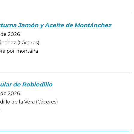
cturna Jamón y Aceite de Montánchez
iode 2026
nchez (Cáceres)
era por montaña
pular de Robledillo
iode 2026
illo de la Vera (Cáceres)
s