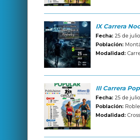
IX Carrera No
Fecha:
25 de jul
Población:
Montá
Modalidad:
Carr
III Carrera Po
Fecha:
25 de jul
Población:
Robled
Modalidad:
Cros