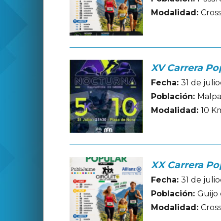
Modalidad:
Cros
XV Carrera Po
Fecha:
31 de juli
Población:
Malpa
Modalidad:
10 K
XX Carrera Po
Fecha:
31 de juli
Población:
Guijo
Modalidad:
Cros