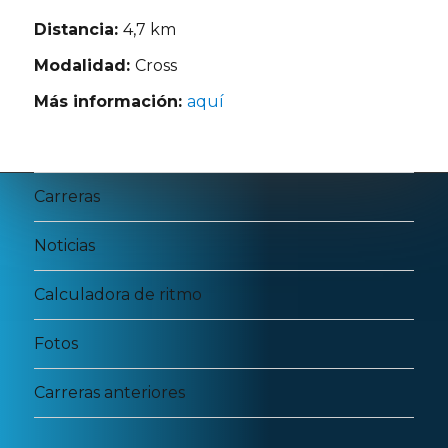
Distancia:
4,7 km
Modalidad:
Cross
Más información:
aquí
Carreras
Noticias
Calculadora de ritmo
Fotos
Carreras anteriores