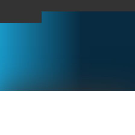
Carreras
Noticias
Calculadora de ritmo
Fotos
Carreras anteriores
XLIV Cross Feria San Miguel
6 de julio de 2025 por Floren Encinas