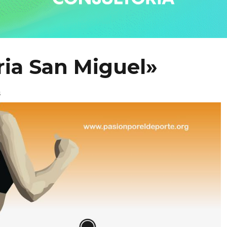
eria San Miguel»
s