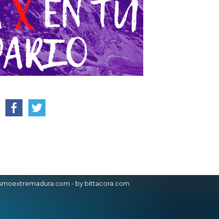
.
ismoextremadura.com -
by bittacora.com