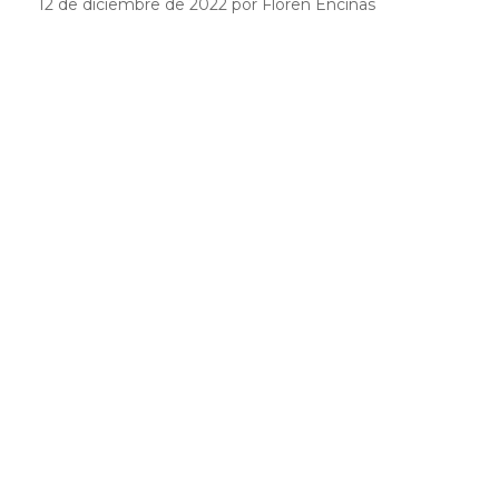
12 de diciembre de 2022 por Floren Encinas