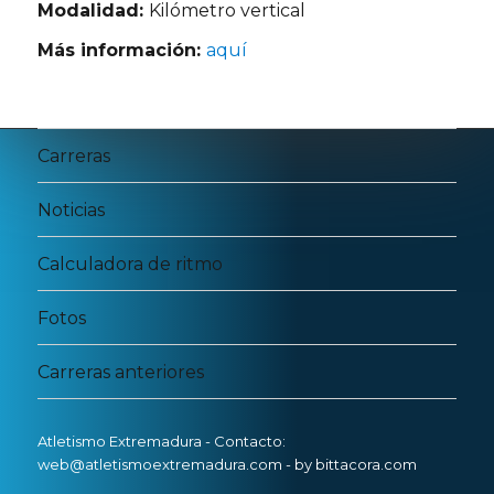
Modalidad:
Kilómetro vertical
Más información:
aquí
Carreras
Noticias
Calculadora de ritmo
Fotos
Carreras anteriores
Atletismo Extremadura
- Contacto:
web@atletismoextremadura.com -
by bittacora.com