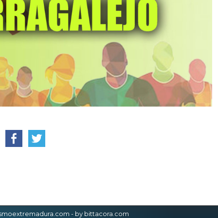
.
ismoextremadura.com -
by bittacora.com