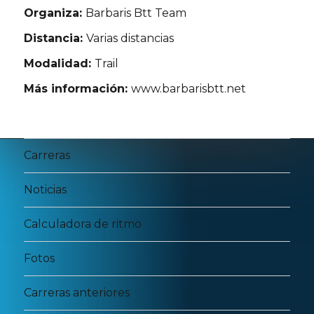
Organiza:
Barbaris Btt Team
Distancia:
Varias distancias
Modalidad:
Trail
Más información:
www.barbarisbtt.net
Carreras
Noticias
Calculadora de ritmo
Fotos
Carreras anteriores