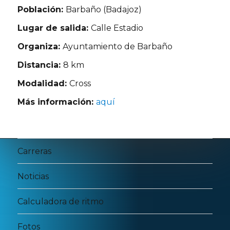
Población:
Barbaño (Badajoz)
Lugar de salida:
Calle Estadio
Organiza:
Ayuntamiento de Barbaño
Distancia:
8 km
Modalidad:
Cross
Más información:
aquí
Carreras
Noticias
Calculadora de ritmo
Fotos